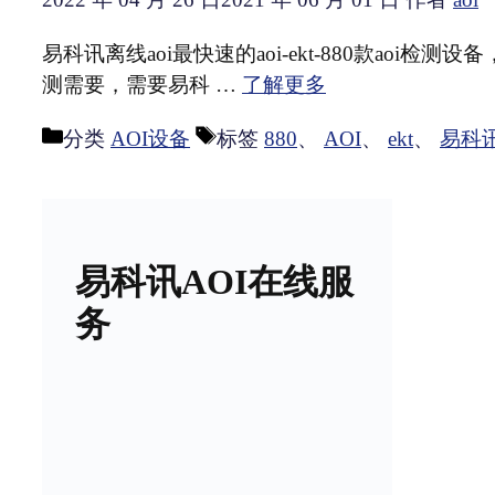
易科讯离线aoi最快速的aoi-ekt-880款aoi
测需要，需要易科 …
了解更多
分类
AOI设备
标签
880
、
AOI
、
ekt
、
易科
易科讯AOI在线服
务