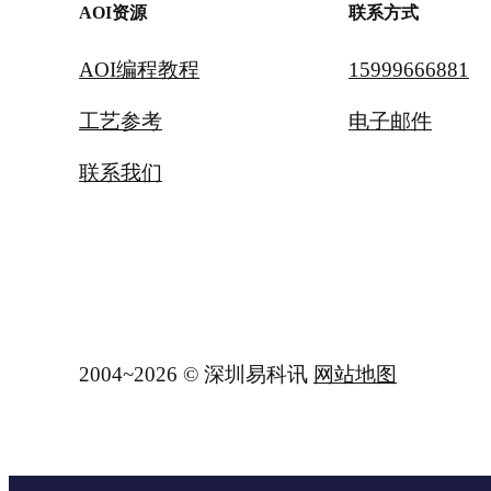
AOI资源
联系方式
AOI编程教程
15999666881
工艺参考
电子邮件
联系我们
2004~2026 © 深圳易科讯
网站地图