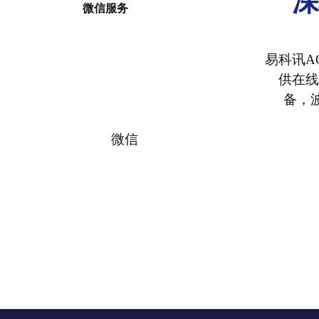
深
微信服务
易科讯A
供在线
备，波
微信