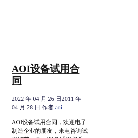
AOI设备试用合
同
2022 年 04 月 26 日
2011 年
04 月 28 日
作者
aoi
AOI设备试用合同，欢迎电子
制造企业的朋友，来电咨询试