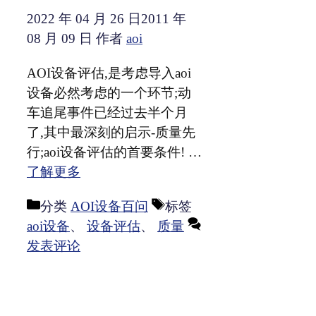
2022 年 04 月 26 日
2011 年
08 月 09 日
作者
aoi
AOI设备评估,是考虑导入aoi
设备必然考虑的一个环节;动
车追尾事件已经过去半个月
了,其中最深刻的启示-质量先
行;aoi设备评估的首要条件! …
了解更多
分类
AOI设备百问
标签
aoi设备
、
设备评估
、
质量
发表评论