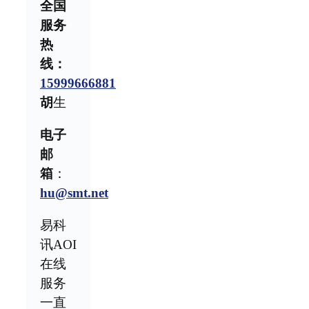
全国
服务
热
线：
15999666881
胡
生
电子
邮
箱
：
hu@smt.net
易科
讯AOI
在线
服务
一直