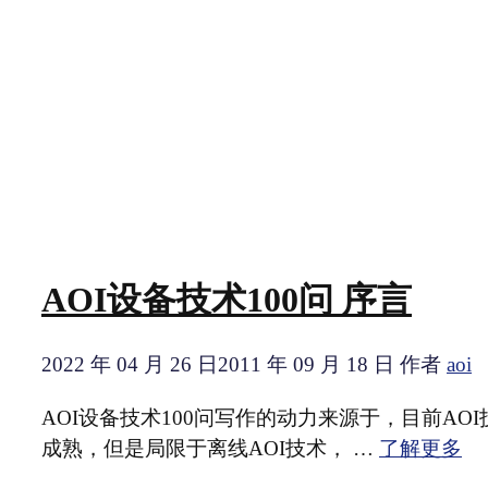
AOI设备技术100问 序言
2022 年 04 月 26 日
2011 年 09 月 18 日
作者
aoi
AOI设备技术100问写作的动力来源于，目前AO
成熟，但是局限于离线AOI技术， …
了解更多