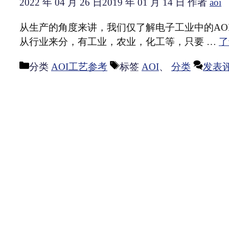
2022 年 04 月 26 日
2019 年 01 月 14 日
作者
aoi
从生产的角度来讲，我们仅了解电子工业中的AOI
从行业来分，有工业，农业，化工等，只要 …
了
分类
AOI工艺参考
标签
AOI
、
分类
发表