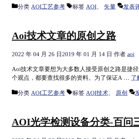
分类
AOI工艺参考
标签
AOI
、
矢量
发表
Aoi技术文章的原创之路
2022 年 04 月 26 日
2019 年 01 月 14 日
作者
aoi
Aoi技术文章要想为大多数人接受原创之路是捷
个观点，都要查找很多的资料。为了保证A …
了
分类
AOI工艺参考
标签
AOI技术
、
原创
AOI光学检测设备分类-百问