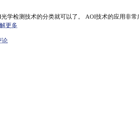
光学检测技术的分类就可以了。 AOI技术的应用非常
解更多
评论