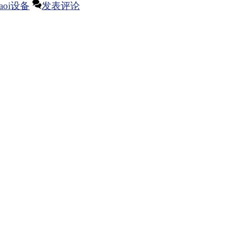
aoi设备
发表评论