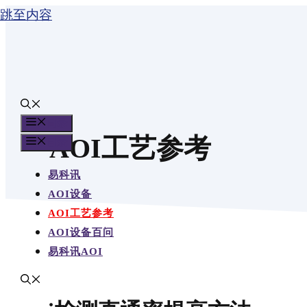
跳至内容
目录
AOI工艺参考
目录
易科讯
AOI设备
AOI工艺参考
AOI设备百问
易科讯AOI