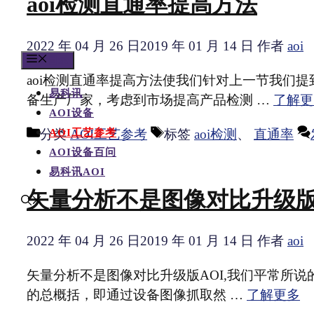
aoi检测直通率提高方法
2022 年 04 月 26 日
2019 年 01 月 14 日
作者
aoi
目录
aoi检测直通率提高方法使我们针对上一节我们提到
易科讯
备生产厂家，考虑到市场提高产品检测 …
了解更
AOI设备
分类
AOI工艺参考
标签
aoi检测
、
直通率
AOI工艺参考
AOI设备百问
易科讯AOI
矢量分析不是图像对比升级版
2022 年 04 月 26 日
2019 年 01 月 14 日
作者
aoi
矢量分析不是图像对比升级版AOI,我们平常所说的
的总概括，即通过设备图像抓取然 …
了解更多