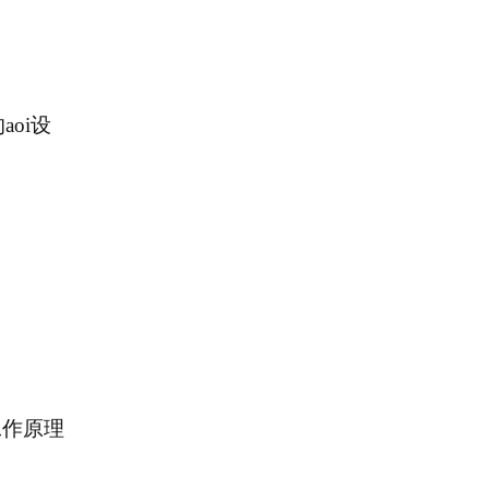
oi设
工作原理