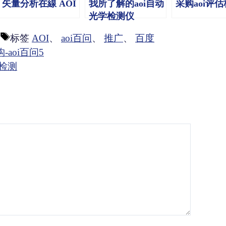
矢量分析在線 AOI
我所了解的aoi自动
采购aoi评
光学检测仪
标签
AOI
、
aoi百问
、
推广
、
百度
-aoi百问5
C检测