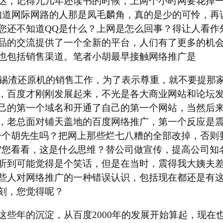
达，记得九几年还读书的时候，上两个小时网要花掉
知道网际网路的人那是凤毛麟角，真的是少的可怜，再
您还不知道QQ是什么？上网是怎么回事？得让人看作
品的交流提供了一个全新的平台，人们有了更多的机
也包括销售渠道。笔者小胡最早接触网络推广是
司做锡渣还原机的销售工作，为了表示尊重，就不要提那
，百度才刚刚发展起来，不光是各大商业网站和论坛
己的第一个域名和开通了自己的第一个网站，当然后
，老总面对铺天盖地的百度网络推广，第一个反应是
一个胡先生吗？把网上那些烂七八糟的全部改掉，否则
”您看看，这是什么思维？替公司做宣传，提高公司知
听到可能觉得是个笑话，但是在当时，震得我大姨夫
些人对网络推广的一种错误认识，包括现在都还是有
刻，您觉得呢？
这些年的沉淀，从百度2000年的发展开始算起，现在