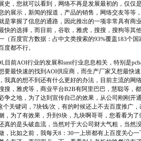
展史，您就可以看到，网络不再是发展最初的，仅仅
息的展示，新闻的报道，产品的销售，网络交友等等
就是掌握了信息的通路，因此推出的一项非常具有商
最快的选择，而目前，谷歌，雅虎，搜搜，搜狗等其
一（百度官方数据：占中文类搜索的93%覆盖183个
百度都不行。
I,目前AOI行业的发展和smt行业息息相关，特别是pc
想要最快速的找到AOI供应商，而生产厂家又想最快
，我真的想不到还有什么更好的办法，目前主流的网
搜搜，雅虎等，商业平台B2B有阿里巴巴，慧聪等，
必争之地，为了达到宣传自己的效果，从公司刚刚开
I这个关键词，7块钱/次，有的时候还上不去百度推广，
侧，为了有效果，升到9块，九块啊哥哥，您看看为了做
还真的是头破血流，当然对于大公司财大气粗，当然
做，比如之前，我每天8：30一上班都有上百度关心