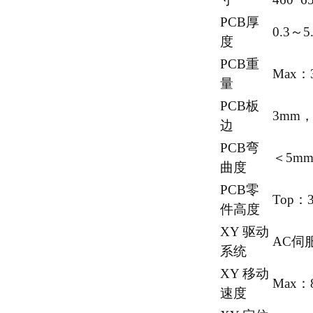
PCB厚
0.3～5
度
PCB重
Max：
量
PCB板
3mm
边
PCB弯
＜5m
曲度
PCB零
Top
件高度
XY 驱动
AC伺
系统
XY 移动
Max：8
速度