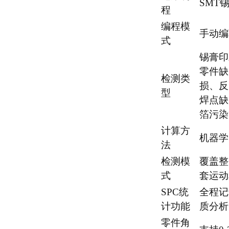
SMT
程
编程模
手动编
式
锡膏印
零件缺
检测类
损、反
型
焊点缺
箔污染
计算方
机器学
法
检测模
覆盖整
式
套运动
SPC统
全程记
计功能
质分析
零件角