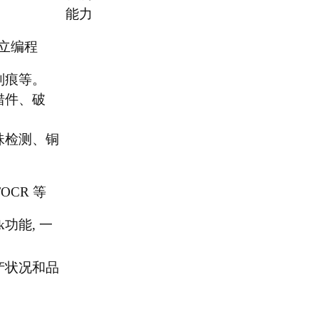
能力
立编程
刮痕等。
错件、破
珠检测、铜
CR 等
功能, 一
产状况和品