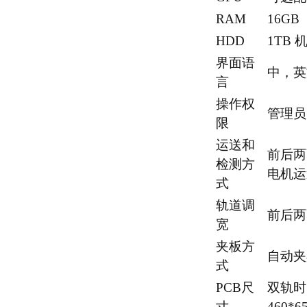
RAM
16GB
HDD
1TB
界面语
中，英
言
操作权
管理员
限
运送和
前后两
检测方
电机运
式
轨道调
前后两
宽
夹板方
自动夹
式
PCB尺
双轨时5
寸
460*6