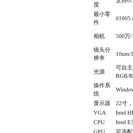
支持0
度
最小零
01005 
件
相机
500
镜头分
10um
辨率
可自主
光源
RGB/
操作系
Windo
统
显示器
22寸，1
VGA
Int
CPU
Inte
GPU
可选配